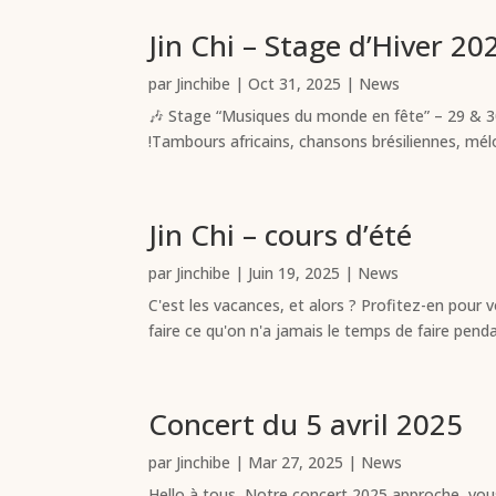
Jin Chi – Stage d’Hiver 20
par
Jinchibe
|
Oct 31, 2025
|
News
🎶 Stage “Musiques du monde en fête” – 29 & 3
!Tambours africains, chansons brésiliennes, mél
Jin Chi – cours d’été
par
Jinchibe
|
Juin 19, 2025
|
News
C'est les vacances, et alors ? Profitez-en pour v
faire ce qu'on n'a jamais le temps de faire penda
Concert du 5 avril 2025
par
Jinchibe
|
Mar 27, 2025
|
News
Hello à tous, Notre concert 2025 approche, vou