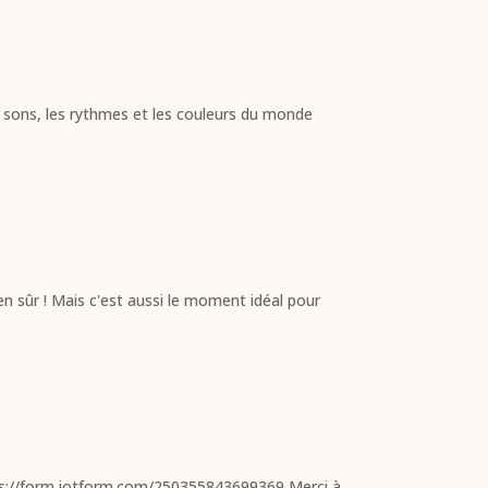
sons, les rythmes et les couleurs du monde
ien sûr ! Mais c'est aussi le moment idéal pour
ttps://form.jotform.com/250355843699369 Merci à