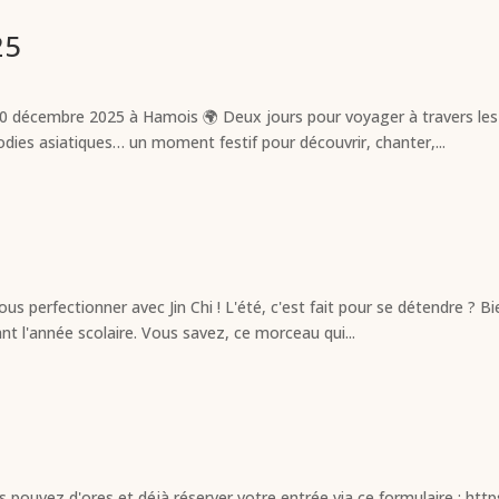
25
0 décembre 2025 à Hamois 🌍 Deux jours pour voyager à travers les 
odies asiatiques… un moment festif pour découvrir, chanter,...
ous perfectionner avec Jin Chi ! L'été, c'est fait pour se détendre ? B
nt l'année scolaire. Vous savez, ce morceau qui...
s pouvez d'ores et déjà réserver votre entrée via ce formulaire : h